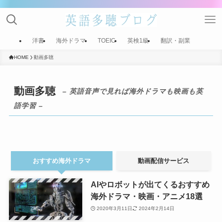
洋書
海外ドラマ
TOEIC
英検1級
翻訳・副業
HOME
動画多聴
動画多聴
– 英語音声で見れば海外ドラマも映画も英
語学習 –
おすすめ海外ドラマ
動画配信サービス
AIやロボットが出てくるおすすめ
海外ドラマ・映画・アニメ18選
2020年3月11日
2024年2月14日