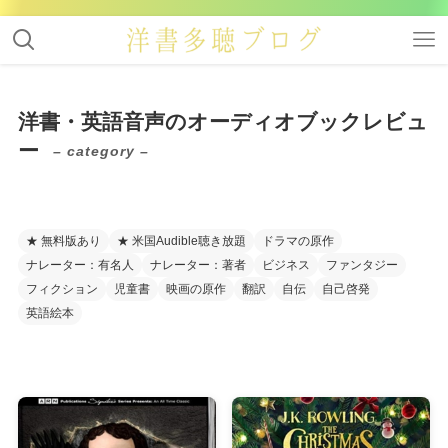
洋書・英語音声のオーディオブックレビュ
ー
– category –
★ 無料版あり
★ 米国Audible聴き放題
ドラマの原作
ナレーター：有名人
ナレーター：著者
ビジネス
ファンタジー
フィクション
児童書
映画の原作
翻訳
自伝
自己啓発
英語絵本